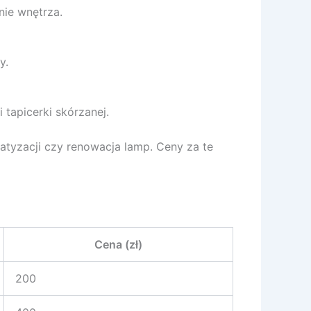
ie wnętrza.
y.
tapicerki skórzanej.
matyzacji czy renowacja lamp. Ceny za te
Cena (zł)
200