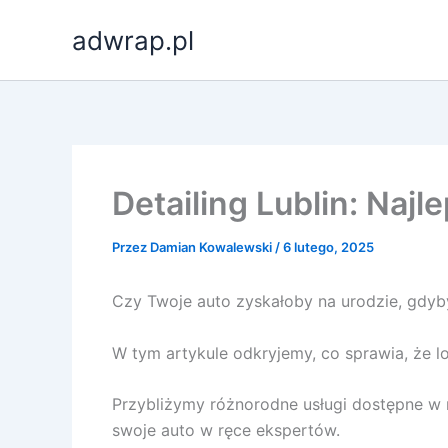
Przejdź
adwrap.pl
do
treści
Detailing Lublin: Najl
Przez
Damian Kowalewski
/
6 lutego, 2025
Czy Twoje auto zyskałoby na urodzie, gdybyś
W tym artykule odkryjemy, co sprawia, że l
Przybliżymy różnorodne usługi dostępne w 
swoje auto w ręce ekspertów.