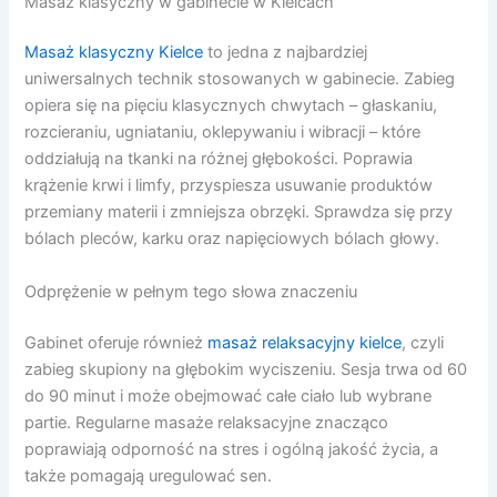
Masaż klasyczny w gabinecie w Kielcach
Masaż klasyczny Kielce
to jedna z najbardziej
uniwersalnych technik stosowanych w gabinecie. Zabieg
opiera się na pięciu klasycznych chwytach – głaskaniu,
rozcieraniu, ugniataniu, oklepywaniu i wibracji – które
oddziałują na tkanki na różnej głębokości. Poprawia
krążenie krwi i limfy, przyspiesza usuwanie produktów
przemiany materii i zmniejsza obrzęki. Sprawdza się przy
bólach pleców, karku oraz napięciowych bólach głowy.
Odprężenie w pełnym tego słowa znaczeniu
Gabinet oferuje również
masaż relaksacyjny kielce
, czyli
zabieg skupiony na głębokim wyciszeniu. Sesja trwa od 60
do 90 minut i może obejmować całe ciało lub wybrane
partie. Regularne masaże relaksacyjne znacząco
poprawiają odporność na stres i ogólną jakość życia, a
także pomagają uregulować sen.