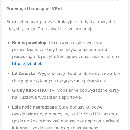
Promocje i bonusy w LVBet
Bukmacher przygotował atrakcyjne oferty dla nowych i
stałych graczy. Oto najważniejsze promocje:
Bonus powitalny
: Dla nowych użytkowników
przewidziano zakłady bez ryzyka oraz bonus od
pierwszego depozytu. Szczegóły znajdziesz na stronie:
https://lvbet.pl
.
LV Zaliczka
: Wygrana przy dwubramkowej przewadze
drużyny w wybranych rozgrywkach piłkarskich.
Gruby Kupon i Kurs+
: Codzienne podwyższane kursy
na kluczowe wydarzenia sportowe.
Lojalność nagradzana
: Stałe bonusy kursowe i
okazjonalne gry promocyjne, jak LV Koło i LV Jackpot,
gdzie można zdobywać bonusy bez depozytu. Więcej
informacji znajdziesz na blogu bukmachera: