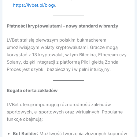
https://lvbet.pl/blog/
.
Płatności kryptowalutami – nowy standard w branży
LVBet stał się pierwszym polskim bukmacherem
umożliwiającym wpłaty kryptowalutami. Gracze mogą
korzystać z 13 kryptowalut, w tym Bitcoina, Ethereum czy
Solany, dzięki integracji z platformą Plix i giełdą Zonda.
Proces jest szybki, bezpieczny i w pełni intuicyjny.
Bogata oferta zakładów
LVBet oferuje imponującą różnorodność zakładów
sportowych, e-sportowych oraz wirtualnych. Popularne
funkcje obejmują:
Bet Builder
: Możliwość tworzenia złożonych kuponów