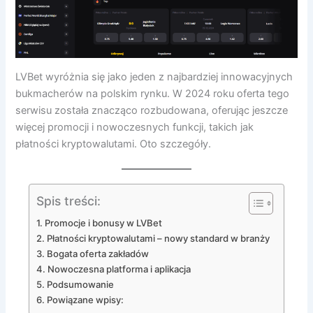
LVBet wyróżnia się jako jeden z najbardziej innowacyjnych
bukmacherów na polskim rynku. W 2024 roku oferta tego
serwisu została znacząco rozbudowana, oferując jeszcze
więcej promocji i nowoczesnych funkcji, takich jak
płatności kryptowalutami. Oto szczegóły.
Spis treści:
Promocje i bonusy w LVBet
Płatności kryptowalutami – nowy standard w branży
Bogata oferta zakładów
Nowoczesna platforma i aplikacja
Podsumowanie
Powiązane wpisy: