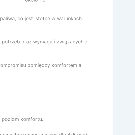
aliwa, co jest istotne w warunkach
h potrzeb oraz wymagań związanych z
a kompromisu pomiędzy komfortem a
i poziom komfortu.
rza wystarczająco miejsca dla 4-5 osób.