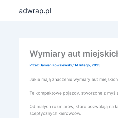
Przejdź
adwrap.pl
do
treści
Wymiary aut miejskic
Przez
Damian Kowalewski
/
14 lutego, 2025
Jakie mają znaczenie wymiary aut miejskic
Te kompaktowe pojazdy, stworzone z myślą o 
Od małych rozmiarów, które pozwalają na ł
sceptycznych kierowców.