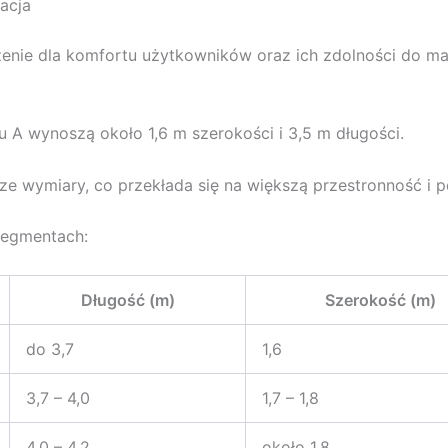
kacja
zenie dla komfortu użytkowników oraz ich zdolności do m
 wynoszą około 1,6 m szerokości i 3,5 m długości.
ze wymiary, co przekłada się na większą przestronność i p
segmentach:
Długość (m)
Szerokość (m)
do 3,7
1,6
3,7 – 4,0
1,7 – 1,8
4,0 – 4,2
około 1,8