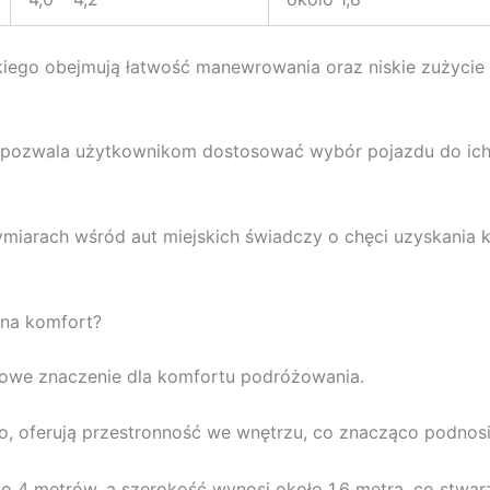
go obejmują łatwość manewrowania oraz niskie zużycie p
 B pozwala użytkownikom dostosować wybór pojazdu do ic
ymiarach wśród aut miejskich świadczy o chęci uzyskani
 na komfort?
owe znaczenie dla komfortu podróżowania.
no, oferują przestronność we wnętrzu, co znacząco podnos
 do 4 metrów, a szerokość wynosi około 1,6 metra, co stwa