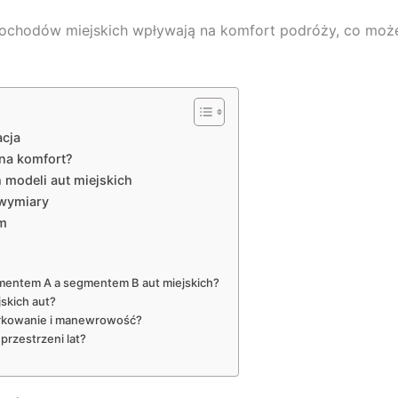
amochodów miejskich wpływają na komfort podróży, co mo
acja
na komfort?
modeli aut miejskich
 wymiary
im
gmentem A a segmentem B aut miejskich?
skich aut?
parkowanie i manewrowość?
 przestrzeni lat?