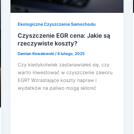
Ekologiczne Czyszczenie Samochodu
Czyszczenie EGR cena: Jakie są
rzeczywiste koszty?
Damian Kowalewski
/
6 lutego, 2025
Czy kiedykolwiek zastanawiałeś się, czy
warto inwestować w czyszczenie zaworu
EGR? Wzrastające koszty napraw i
wydatków na paliwo mogą skłonić