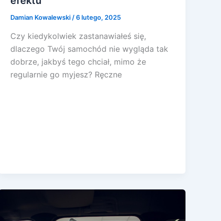
efektu
Damian Kowalewski
/
6 lutego, 2025
Czy kiedykolwiek zastanawiałeś się,
dlaczego Twój samochód nie wygląda tak
dobrze, jakbyś tego chciał, mimo że
regularnie go myjesz? Ręczne