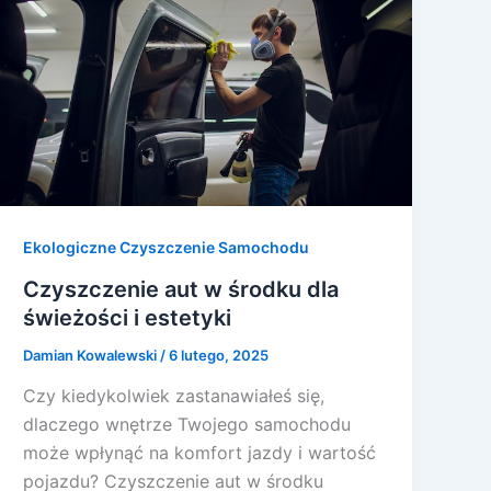
Ekologiczne Czyszczenie Samochodu
Czyszczenie aut w środku dla
świeżości i estetyki
Damian Kowalewski
/
6 lutego, 2025
Czy kiedykolwiek zastanawiałeś się,
dlaczego wnętrze Twojego samochodu
może wpłynąć na komfort jazdy i wartość
pojazdu? Czyszczenie aut w środku