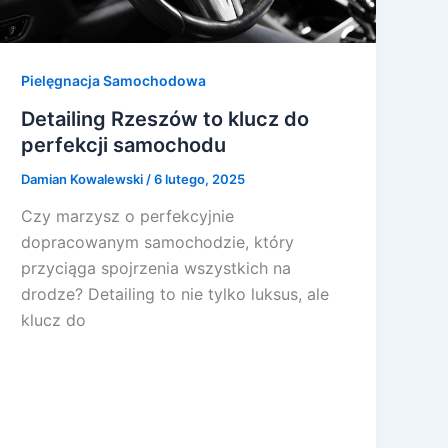
Pielęgnacja Samochodowa
Detailing Rzeszów to klucz do
perfekcji samochodu
Damian Kowalewski
/
6 lutego, 2025
Czy marzysz o perfekcyjnie
dopracowanym samochodzie, który
przyciąga spojrzenia wszystkich na
drodze? Detailing to nie tylko luksus, ale
klucz do