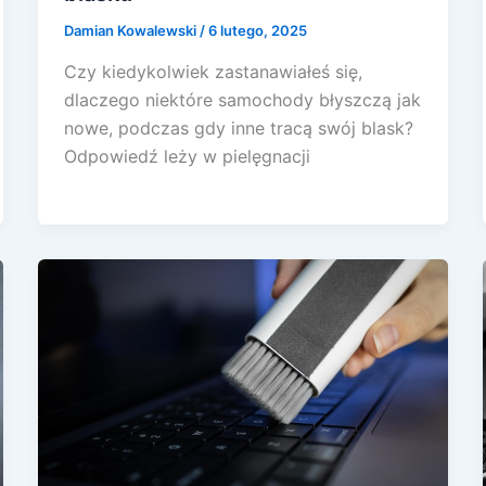
Damian Kowalewski
/
6 lutego, 2025
Czy kiedykolwiek zastanawiałeś się,
dlaczego niektóre samochody błyszczą jak
nowe, podczas gdy inne tracą swój blask?
Odpowiedź leży w pielęgnacji