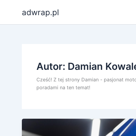
Przejdź
adwrap.pl
do
treści
Autor: Damian Kowal
Cześć! Z tej strony Damian - pasjonat moto
poradami na ten temat!