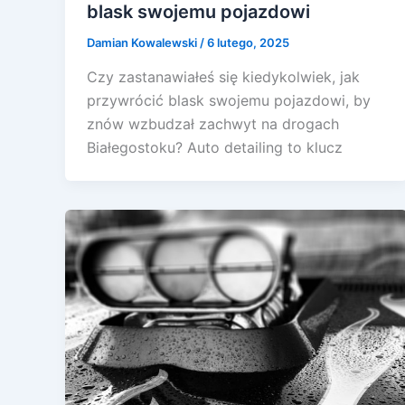
blask swojemu pojazdowi
Damian Kowalewski
/
6 lutego, 2025
Czy zastanawiałeś się kiedykolwiek, jak
przywrócić blask swojemu pojazdowi, by
znów wzbudzał zachwyt na drogach
Białegostoku? Auto detailing to klucz