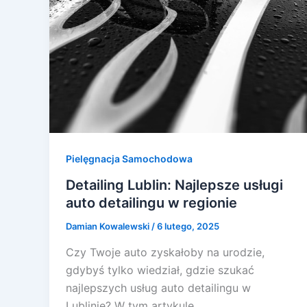
Pielęgnacja Samochodowa
Detailing Lublin: Najlepsze usługi
auto detailingu w regionie
Damian Kowalewski
/
6 lutego, 2025
Czy Twoje auto zyskałoby na urodzie,
gdybyś tylko wiedział, gdzie szukać
najlepszych usług auto detailingu w
Lublinie? W tym artykule