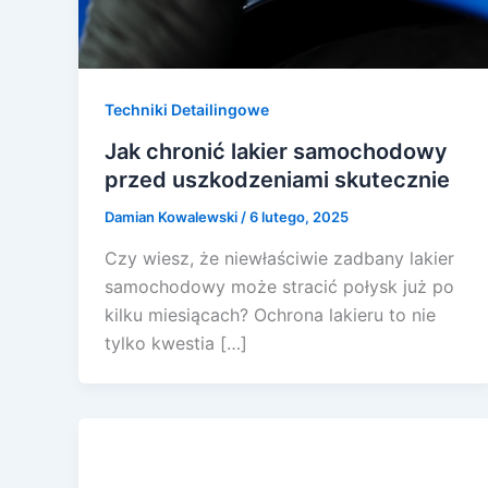
Techniki Detailingowe
Jak chronić lakier samochodowy
przed uszkodzeniami skutecznie
Damian Kowalewski
/
6 lutego, 2025
Czy wiesz, że niewłaściwie zadbany lakier
samochodowy może stracić połysk już po
kilku miesiącach? Ochrona lakieru to nie
tylko kwestia […]