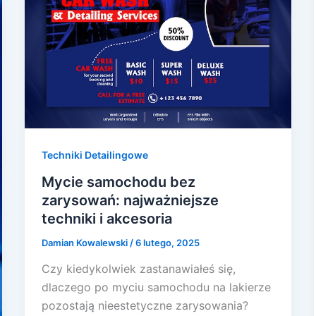
Techniki Detailingowe
Mycie samochodu bez
zarysowań: najważniejsze
techniki i akcesoria
Damian Kowalewski
/
6 lutego, 2025
Czy kiedykolwiek zastanawiałeś się,
dlaczego po myciu samochodu na lakierze
pozostają nieestetyczne zarysowania?