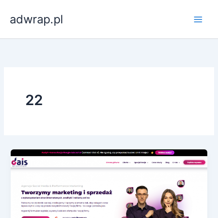
Przejdź
adwrap.pl
do
treści
22